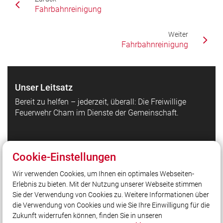
Fahrbahnreinigung
Weiter
Fahrbahnreinigung
Unser Leitsatz
Bereit zu helfen – jederzeit, überall: Die Freiwillige
Feuerwehr Cham im Dienste der Gemeinschaft.
Quicklinks
Cookie-Einstellungen
Einsätze
Wir verwenden Cookies, um Ihnen ein optimales Webseiten-
Feuerwachen
Erlebnis zu bieten. Mit der Nutzung unserer Webseite stimmen
Fahrzeuge
Sie der Verwendung von Cookies zu. Weitere Informationen über
Datenschutzerklärung Social Media
die Verwendung von Cookies und wie Sie Ihre Einwilligung für die
Zukunft widerrufen können, finden Sie in unseren