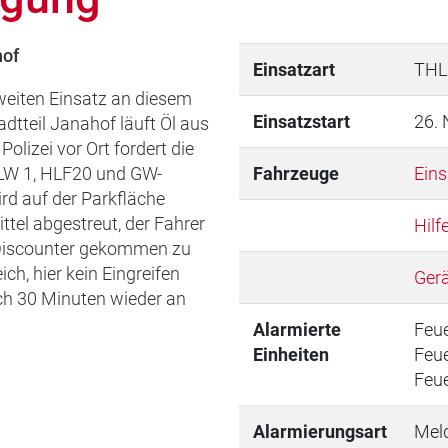
hof
Einsatzart
THL
eiten Einsatz an diesem
Einsatzstart
26.
dtteil Janahof läuft Öl aus
olizei vor Ort fordert die
ELW 1, HLF20 und GW-
Fahrzeuge
Eins
ird auf der Parkfläche
tel abgestreut, der Fahrer
Hilf
 Discounter gekommen zu
ch, hier kein Eingreifen
Gerä
ach 30 Minuten wieder an
Alarmierte
Feu
Einheiten
Feu
Feu
Alarmierungsart
Mel