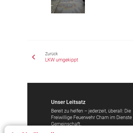
Zurück
LKW umgekippt
Unser Leitsatz
Bereit zu helfen – jederzeit, überall: Die
Freiwillige Feuerwehr Cham im Dienste
Gemeinschaft.