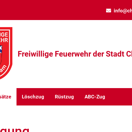
info@ch
Freiwillige Feuerwehr der Stadt 
sätze
Löschzug
Rüstzug
ABC-Zug
igung