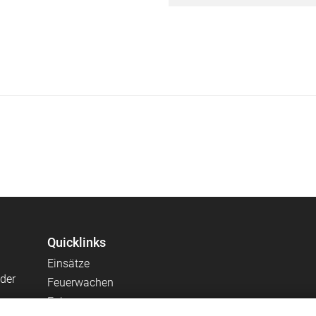
Quicklinks
Einsätze
 der
Feuerwachen
Fahrzeuge