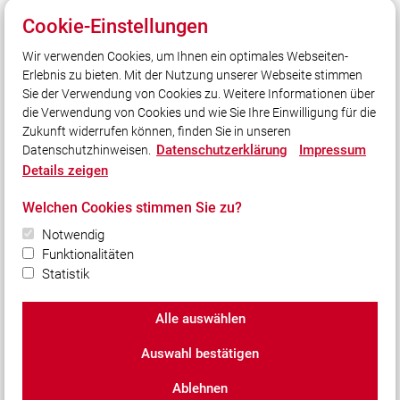
Quicklinks
Cookie-Einstellungen
Einsätze
Wir verwenden Cookies, um Ihnen ein optimales Webseiten-
Feuerwachen
Erlebnis zu bieten. Mit der Nutzung unserer Webseite stimmen
Fahrzeuge
Sie der Verwendung von Cookies zu. Weitere Informationen über
Datenschutzerklärung Social Media
die Verwendung von Cookies und wie Sie Ihre Einwilligung für die
Zukunft widerrufen können, finden Sie in unseren
Datenschutzerklärung
Impressum
Datenschutzhinweisen.
Social Media
Details zeigen
Auch unterwegs immer auf dem Laufenden bleiben?
Welchen Cookies stimmen Sie zu?
Bleiben Sie mit uns in Kontakt und vernetzen Sie sich
Notwendig
mit uns!
Funktionalitäten
Statistik
Alle auswählen
© 2026 Freiwillige Feuerwehr der Stadt Cham e.V.
Auswahl bestätigen
Impressum
|
Datenschutz
|
Cookie-Einstellungen
Ablehnen