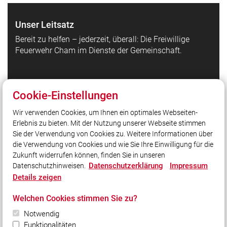
Unser Leitsatz
Bereit zu helfen – jederzeit, überall: Die Freiwillige
Feuerwehr Cham im Dienste der Gemeinschaft.
Quicklinks
Cookie-Einstellungen
Einsätze
Wir verwenden Cookies, um Ihnen ein optimales Webseiten-
Feuerwachen
Erlebnis zu bieten. Mit der Nutzung unserer Webseite stimmen
Fahrzeuge
Sie der Verwendung von Cookies zu. Weitere Informationen über
Datenschutzerklärung Social Media
die Verwendung von Cookies und wie Sie Ihre Einwilligung für die
Zukunft widerrufen können, finden Sie in unseren
Datenschutzerklärung
Impressum
Datenschutzhinweisen.
Social Media
Details zeigen
Auch unterwegs immer auf dem Laufenden bleiben?
Welchen Cookies stimmen Sie zu?
Bleiben Sie mit uns in Kontakt und vernetzen Sie sich
Notwendig
mit uns!
Funktionalitäten