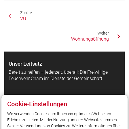
Zurück
VU
Weiter
Wohnungsöffnung
Unser Leitsatz
Bereit zu helfen – jederzeit, überall: Die Freiwillige
Feuerwehr Cham im Dienste der Gemeinschaft.
Quicklinks
Cookie-Einstellungen
Einsätze
Wir verwenden Cookies, um Ihnen ein optimales Webseiten-
Feuerwachen
Erlebnis zu bieten. Mit der Nutzung unserer Webseite stimmen
Fahrzeuge
Sie der Verwendung von Cookies zu. Weitere Informationen über